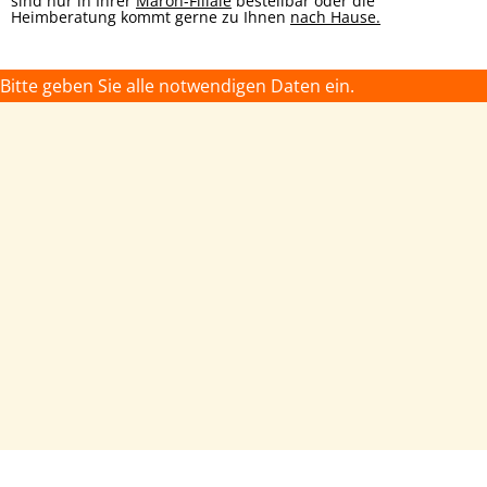
sind nur in Ihrer
Maron-Filiale
bestellbar oder die
Heimberatung kommt gerne zu Ihnen
nach Hause.
Bitte geben Sie alle notwendigen Daten ein.