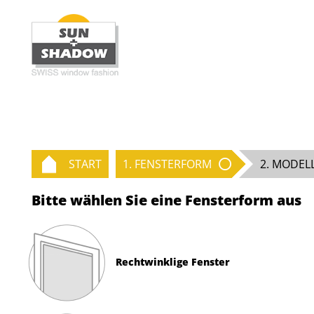
START
1. FENSTERFORM
2. MODEL
Bitte wählen Sie eine Fensterform aus
Rechtwinklige Fenster